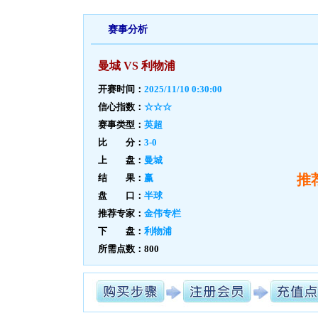
赛事分析
曼城 VS 利物浦
开赛时间：
2025/11/10 0:30:00
信心指数：
☆☆☆
赛事类型：
英超
比 分：
3-0
上 盘：
曼城
推
结 果：
赢
盘 口：
半球
推荐专家：
金伟专栏
下 盘：
利物浦
所需点数：800