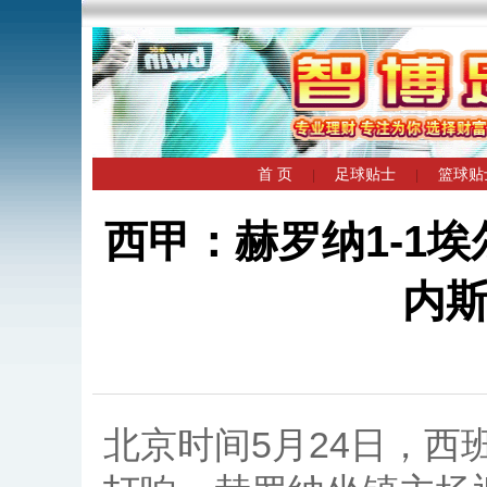
首 页
足球贴士
篮球贴
|
|
西甲：赫罗纳1-1
内
北京时间5月24日，西