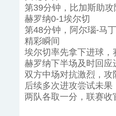
第39分钟，比加斯助攻
赫罗纳0-1埃尔切
第48分钟，阿尔瑙-马
精彩瞬间
埃尔切率先拿下进球，
赫罗纳下半场及时回应
双方中场对抗激烈，攻
后续多次进攻尝试未果
两队各取一分，联赛收