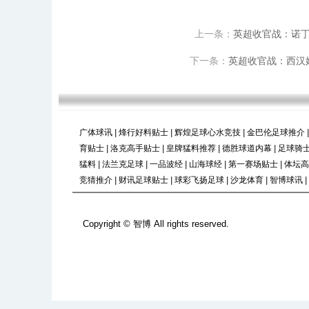
上一条：
英超收官战：诺丁
下一条：
英超收官战：西汉姆
广体球讯
|
烽行好料贴士
|
辉煌足球心水竞技
|
金巴伦足球推介
|
育贴士
|
洛克高手贴士
|
皇牌猛料推荐
|
德胜球道内幕
|
足球骑
猛料
|
法兰克足球
|
一品波经
|
山海球经
|
第一赛场贴士
|
体坛高
竞猜推介
|
财讯足球贴士
|
球彩飞扬足球
|
沙龙体育
|
智博球讯
|
Copyright © 智博 All rights reserved.