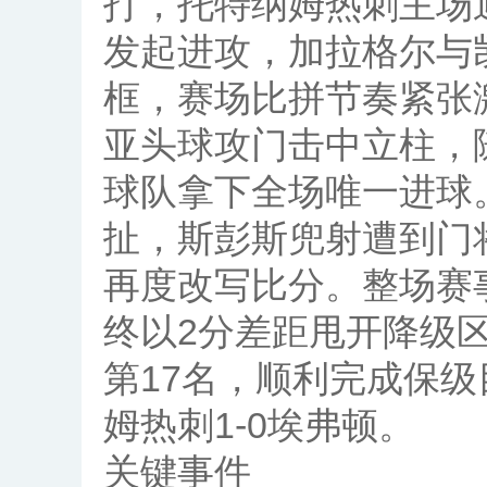
打，托特纳姆热刺主场
发起进攻，加拉格尔与
框，赛场比拼节奏紧张
亚头球攻门击中立柱，
球队拿下全场唯一进球
扯，斯彭斯兜射遭到门
再度改写比分。整场赛
终以2分差距甩开降级
第17名，顺利完成保
姆热刺1-0埃弗顿。
关键事件