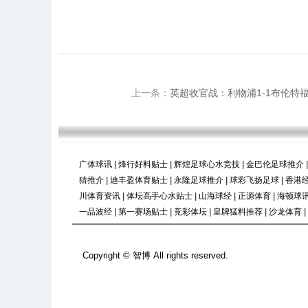
上一条：
英超收官战：利物浦1-1布伦特
广体球讯
|
烽行好料贴士
|
辉煌足球心水竞技
|
金巴伦足球推介
|
猜推介
|
迪丰盈体育贴士
|
永隆足球推介
|
球彩飞扬足球
|
香港
川体育资讯
|
体坛高手心水贴士
|
山海球经
|
正源体育
|
海顿球
一品波经
|
第一赛场贴士
|
竞彩体坛
|
皇牌猛料推荐
|
沙龙体育
|
Copyright © 智博 All rights reserved.