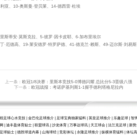
利亚、10-奥斯曼·登贝莱、14-德西雷·杜埃
克里斯蒂安·莫斯克拉、5-彼罗·因卡皮耶、6-加布里埃尔
丁·厄德高、19-莱安德罗·特罗萨德、41-德克兰·赖斯、49-迈尔斯·刘易斯 
上一条：
欧冠1/8决赛：里斯本竞技5-0博德闪耀 总比分5-3晋级八强
下一条：
欧冠战报：考诺萨基列斯1-1握手德利塔格尼拉内
煌足球心水竞技
|
金巴伦足球推介
|
足球宝典独家猛料
|
英皇足球推介
|
乐趣足球
|
智
网
|
迪丰盈体育贴士
|
联盟球讯
|
沙龙体育
|
万事达球讯
|
天王球会
|
法兰克足球
|
新势
足球贴士
|
德胜球道内幕
|
山海球经
|
竞彩体坛
|
永隆足球推介
|
纵横体育猛料
|
体坛