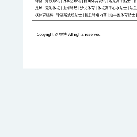
球会
|
海顿球讯
|
万事达球讯
|
百川体育资讯
|
洛克高手贴士
|
香
足球
|
竞彩体坛
|
山海球经
|
沙龙体育
|
体坛高手心水贴士
|
法兰
横体育猛料
|
球福居波经贴士
|
德胜球道内幕
|
迪丰盈体育贴士
|
Copyright © 智博 All rights reserved.