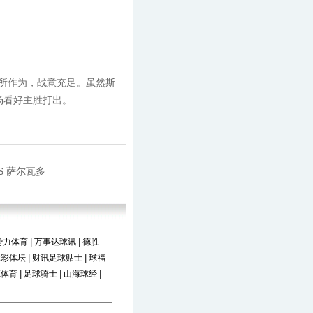
所作为，战意充足。虽然斯
场看好主胜打出。
S 萨尔瓦多
势力体育
|
万事达球讯
|
德胜
竞彩体坛
|
财讯足球贴士
|
球福
源体育
|
足球骑士
|
山海球经
|