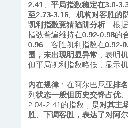
2.41
。
平局指数稳定在3.0-3.
至2.73-3.16
。
机构对客胜的
凯利指数竞猜陷阱分析
：根
指数普遍维持在
0.92-0.98
的
0.96
，客胜凯利指数在
0.92-0
围，未出现明显异常
，表明
但平局凯利指数略低，显示
内在规律
：在阿尔巴尼亚
排
列
状态一般但历史交锋占优
2.04-2.41的指数，是
对其主
胜、下调客胜，表达了对阿