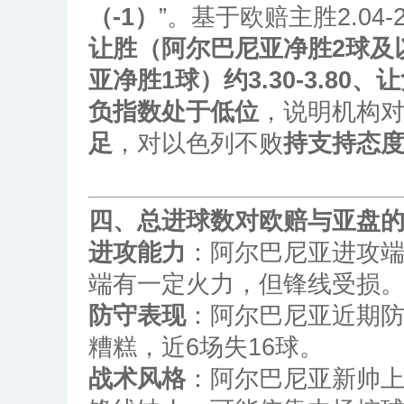
（-1）
”。基于欧赔主胜2.04
让胜（阿尔巴尼亚净胜2球及以上
亚净胜1球）约3.30-3.80、
负指数处于低位
，说明机构对
足
，对以色列不败
持支持态
四、总进球数对欧赔与亚盘
进攻能力
：阿尔巴尼亚进攻端
端有一定火力，但锋线受损
防守表现
：阿尔巴尼亚近期防
糟糕，近6场失16球。
战术风格
：阿尔巴尼亚新帅