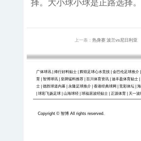
择。大小球小球是正路选择
上一条：
热身赛 波兰vs尼日利亚
广体球讯
|
烽行好料贴士
|
辉煌足球心水竞技
|
金巴伦足球推介
|
育
|
智博球讯
|
皇牌猛料推荐
|
百川体育资讯
|
迪丰盈体育贴士
|
士
|
德胜球道内幕
|
永隆足球推介
|
香港经典球网
|
竞彩体坛
|
海
|
球彩飞扬足球
|
山海球经
|
球福居波经贴士
|
正源体育
|
天一波
Copyright © 智博 All rights reserved.