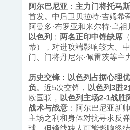
阿尔巴尼亚
：
主力门将托马斯
首发。中后卫贝拉特·吉姆希
阿曼多·布罗亚和米尔特·乌祖
以色列
：
两名正印中锋缺席
蒂），对进攻端影响较大。中
门、门将丹尼尔·佩雷茨等主
历史交锋
：
以色列占据心理
负
。近5次交锋，
以色列3胜2
欧国联，
以色列主场2-1战胜
战术与战意
：阿尔巴尼亚新
主场之利和身体对抗寻求反
球，但锋线缺人可能影响终