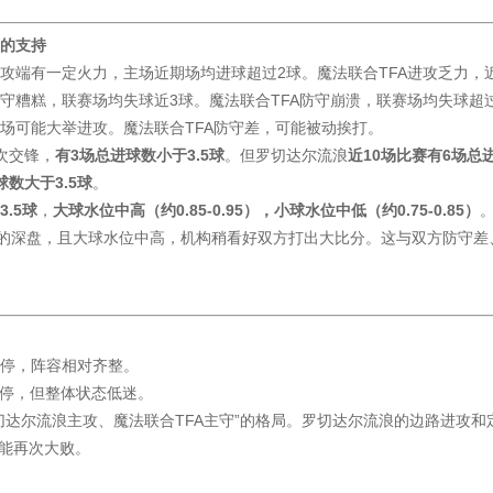
的支持
攻端有一定火力，主场近期场均进球超过2球。魔法联合TFA进攻乏力，近
守糟糕，联赛场均失球近3球。魔法联合TFA防守崩溃，联赛场均失球超
场可能大举进攻。魔法联合TFA防守差，可能被动挨打。
次交锋，
有3场总进球数小于3.5球
。但罗切达尔流浪
近10场比赛有6场总进
球数大于3.5球
。
3.5球
，
大球水位中高（约0.85-0.95），小球水位中低（约0.75-0.85）
5球的深盘，且大球水位中高，机构稍看好双方打出大比分。这与双方防守
停，阵容相对齐整。
停，但整体状态低迷。
切达尔流浪主攻、魔法联合TFA主守”的格局。罗切达尔流浪的边路进攻
可能再次大败。