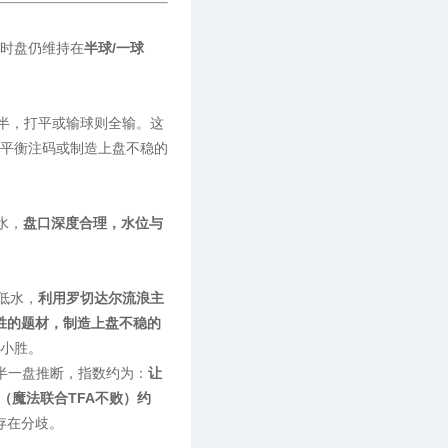
时盘仍维持在
半球/一球
一半，打平或输球则全输。这
平衡注码或制造上盘不稳的
水，
盘口深度合理，水位与
低水，
利用罗切达尔流浪主
胜的题材，制造上盘不稳的
小胜。
3和半一盘推断，指数约为：
让
负（魔法联合TFA不败）约
存在分歧。