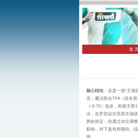
首 
核心结论
：这是一场“主场
克；魔法联合TFA（排名
（-0.75）低水，欧赔主胜
法，在罗切达尔流浪主场状
势的肯定，但通过水位调整
影响，对下盘有所期待。综
球。