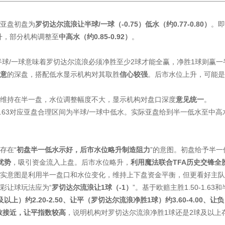
亚盘初盘为
罗切达尔流浪让半球/一球（-0.75）低水（约0.77-0.80）
。即
升，部分机构调整至
中高水（约0.85-0.92）
。
半球/一球意味着罗切达尔流浪必须净胜至少2球才能全赢，净胜1球则赢
意
的深盘，搭配低水显示机构对其取胜
信心较强
。后市水位上升，可能是
维持在半一盘，水位调整幅度不大，显示机构对盘口深度
意见统一
。
-1.63对应亚盘合理区间为半球/一球中低水。实际亚盘给到半一低水至中高
存在“
初盘半一低水示好，后市水位略升制造阻力
”的意图。初盘给予半一
优势
，吸引资金流入上盘。后市水位略升，
利用魔法联合TFA历史交锋全
实意图是利用半一盘口和水位变化，维持上下盘资金平衡，但更看好主队
彩让球玩法应为“
罗切达尔流浪让1球（-1）
”。基于欧赔主胜1.50-1.6
上）约2.20-2.50、让平（罗切达尔流浪净胜1球）约3.60-4.00、让
数接近，让平指数较高
，说明机构对罗切达尔流浪净胜1球还是2球及以上