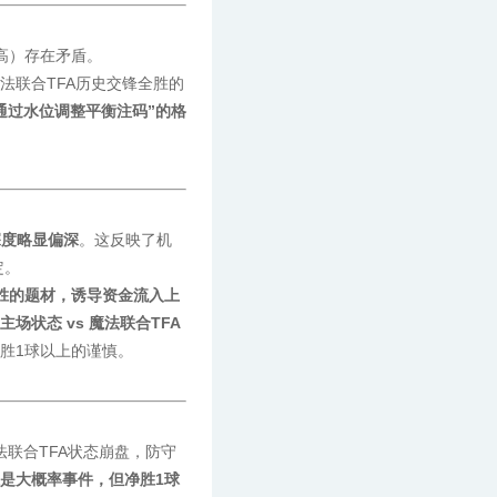
高）存在矛盾。
法联合TFA历史交锋全胜的
通过水位调整平衡注码”的格
深度略显偏深
。这反映了机
定。
胜的题材，诱导资金流入上
场状态 vs 魔法联合TFA
胜1球以上的谨慎。
联合TFA状态崩盘，防守
是大概率事件，但净胜1球