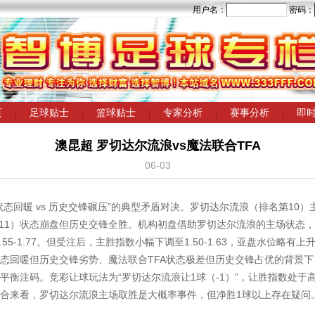
用户名：
密码：
页
足球贴士
篮球贴士
专家分析
赛事分析
即
|
|
|
|
|
澳昆超 罗切达尔流浪vs魔法联合TFA
06-03
状态回暖 vs 历史交锋碾压”的典型矛盾对决。罗切达尔流浪（排名第10
第11）状态崩盘但历史交锋全胜。机构初盘借助罗切达尔流浪的主场状态，
1.55-1.77。但受注后，主胜指数小幅下调至1.50-1.63，亚盘水位略有
态回暖但历史交锋劣势、魔法联合TFA状态极差但历史交锋占优的背景
平衡注码。竞彩让球玩法为“罗切达尔流浪让1球（-1）”，让胜指数处于
合来看，罗切达尔流浪主场取胜是大概率事件，但净胜1球以上存在疑问。