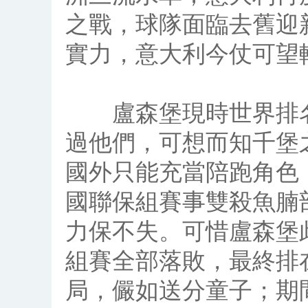
之戰，球隊面臨去舊迎
實力，意大利今仗可望
盧森堡現時世界排名9
過他們，可想而知千堡
國外只能充當陪跑角色
國聯保組賽事雙殺魚腩
力保不失。可惜盧森堡
組賽全部落敗，最終排
局，儼如送分童子；期