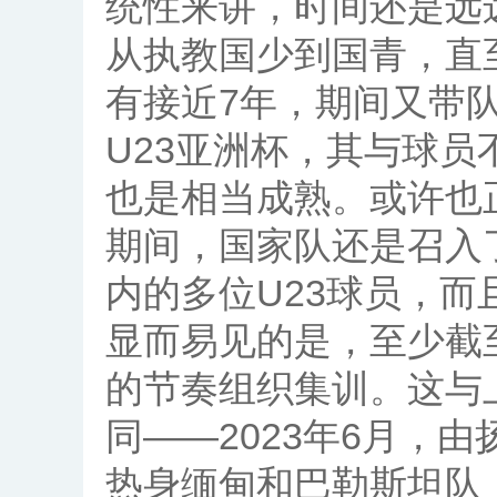
统性来讲，时间还是远
从执教国少到国青，直
有接近7年，期间又带队
U23亚洲杯，其与球
也是相当成熟。或许也
期间，国家队还是召入
内的多位U23球员，
显而易见的是，至少截
的节奏组织集训。这与
同——2023年6月，
热身缅甸和巴勒斯坦队