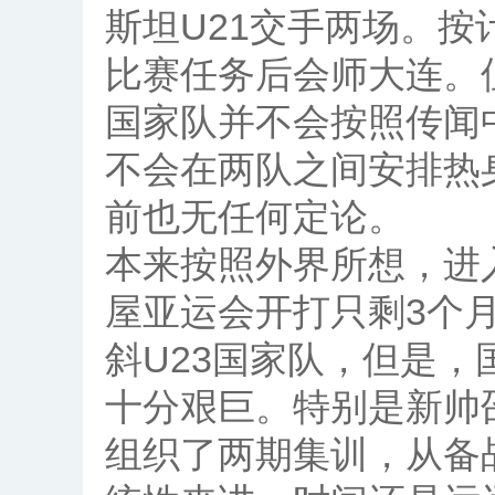
斯坦U21交手两场。按
比赛任务后会师大连。
国家队并不会按照传闻中
不会在两队之间安排热
前也无任何定论。
本来按照外界所想，进
屋亚运会开打只剩3个
斜U23国家队，但是
十分艰巨。特别是新帅
组织了两期集训，从备