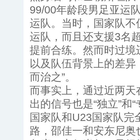
99/00年龄段男足亚
运队。当时，国家队不
运队，而且还支援3名
提前合练。然而时过境
以及队伍背景上的差异，
而治之”。
而事实上，通过近两天
出的信号也是“独立”和
国家队和U23国家队
路，邵佳一和安东尼奥