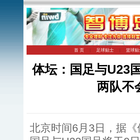
首 页
足球贴士
篮球贴
|
|
体坛：国足与U23
两队不
北京时间6月3日，据