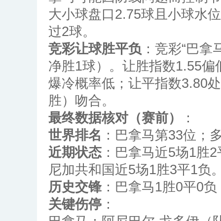
大小球盘口2.75球且小球水位低
过2球。
竞彩让球胜平负
：竞彩“巴拿马
净胜1球）。让胜指数1.55偏
爆冷概率低；让平指数3.8
胜）吻合。
最终数据核对（赛前）
：
世界排名
：巴拿马第33位；
近期状态
：巴拿马近5场1胜2
尼加共和国近5场1胜3平1负
历史交锋
：巴拿马1胜0平0负，
关键伤停
：