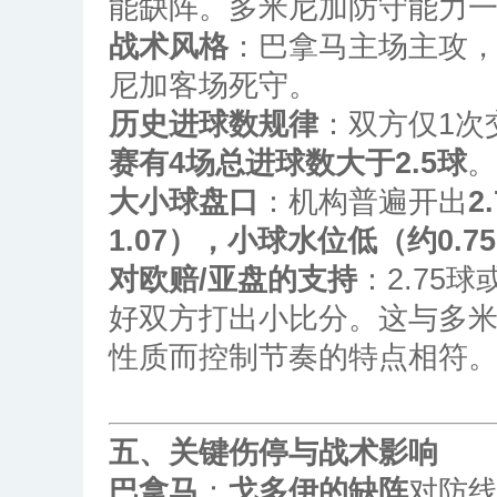
能缺阵。多米尼加防守能力
战术风格
：巴拿马主场主攻
尼加客场死守。
历史进球数规律
：双方仅1次
赛有4场总进球数大于2.5球
。
大小球盘口
：机构普遍开出
2
1.07），小球水位低（约0.75-
对欧赔/亚盘的支持
：2.75
好双方打出小比分。这与多
性质而控制节奏的特点相符
五、关键伤停与战术影响
巴拿马
：
戈多伊的缺阵
对防