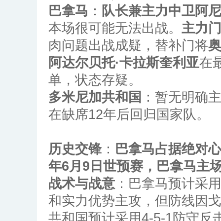
巴拿马
：
队长兼主力中卫阿尼
本场很可能无法出战。
主力门
肉问题出战成疑，替补门将
奥
阿达尔贝托·卡拉斯奎利亚
在
单，状态存疑。
多米尼加共和国
：暂无明确
在缺席12年后回归国家队。
历史交锋
：
巴拿马占据绝对
年6月9日世预赛，巴拿马主场
战术与战意
：巴拿马预计采用4-
和实力优势主攻，但防线因
共和国预计采用4-5-1防守