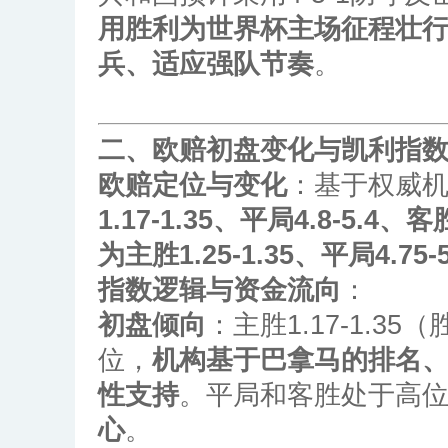
用胜利为世界杯主场征程壮
兵、适应强队节奏
。
二、欧赔初盘变化与凯利指
欧赔定位与变化
：基于权威
1.17-1.35、平局4.8-5.4、
为主胜1.25-1.35、平局4.75-5
指数逻辑与资金流向
：
初盘倾向
：主胜1.17-1.35
位，
机构基于巴拿马的排名
性支持
。平局和客胜处于高
心
。