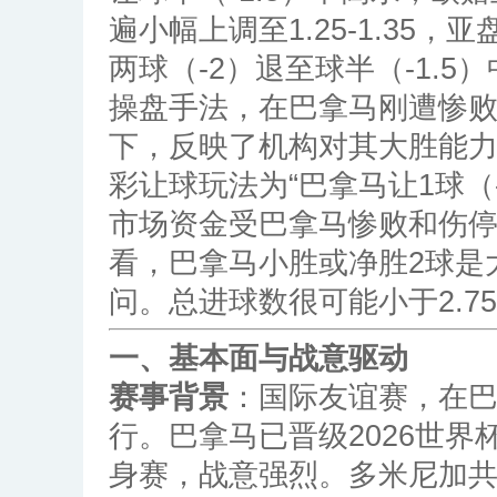
遍小幅上调至1.25-1.35，
两球（-2）退至球半（-1.5
操盘手法，在巴拿马刚遭惨
下，反映了机构对其大胜能
彩让球玩法为“巴拿马让1球（-
市场资金受巴拿马惨败和伤
看，巴拿马小胜或净胜2球是
问。总进球数很可能小于2.7
一、基本面与战意驱动
赛事背景
：国际友谊赛，在巴
行。巴拿马已晋级2026世
身赛，战意强烈。多米尼加