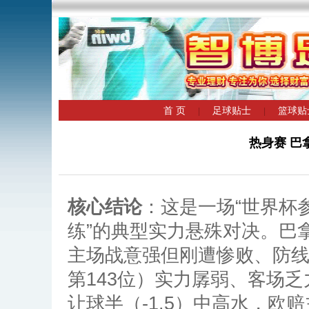
首 页
足球贴士
篮球贴
|
|
热身赛 巴
核心结论
：这是一场“世界杯参
练”的典型实力悬殊对决。巴拿
主场战意强但刚遭惨败、防线
第143位）实力孱弱、客场
让球半（-1.5）中高水，欧赔主