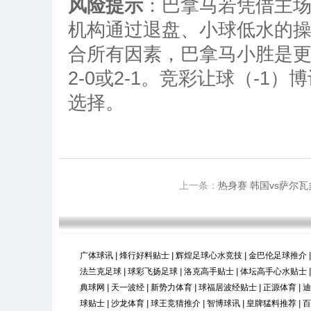
风险提示
：巴拿马若凭借主
机构通过退盘、小球低水的
合所有因素，巴拿马小胜是更
2-0或2-1。竞彩让球（-
选择。
上一条：
热身赛 韩国vs萨尔瓦
广体球讯
|
烽行好料贴士
|
辉煌足球心水竞技
|
金巴伦足球推介
|
法兰克足球
|
球彩飞扬足球
|
洛克高手贴士
|
体坛高手心水贴士
|
典球网
|
天一波经
|
新势力体育
|
球福居波经贴士
|
正源体育
|
迪
球贴士
|
沙龙体育
|
球王竞猜推介
|
智博球讯
|
皇牌猛料推荐
|
百