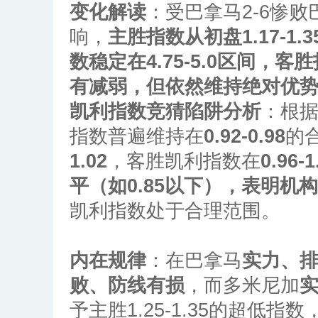
变化解读
：受巴拿马2-6惨
响，
主胜指数从初盘1.17-1.3
数稳定在4.75-5.0区间，
有减弱，但依然维持绝对优
凯利指数竞猜陷阱分析
：根
指数普遍维持在
0.92-0.98
的
1.02
，客胜凯利指数在
0.96-1
平（如0.85以下），表明机
凯利指数处于合理范围。
内在规律
：在巴拿马
实力、
败、防线有损
，而多米尼加
予主胜1.25-1.35的超低指数