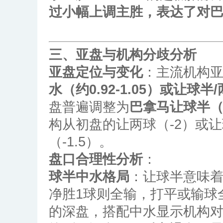
过小幅上调主胜，表达了对
三、亚盘与机构分歧分析
亚盘定位与变化
：主流机构
水（约0.92-1.05）或让球半/
盘普遍调整为
巴拿马让球半（-1
构从初盘的让两球（-2）或让球
（-1.5）。
盘口合理性分析
：
球半中水格局
：让球半意味着
净胜1球则全输，打平或输球
的深盘，搭配中水显示机构对