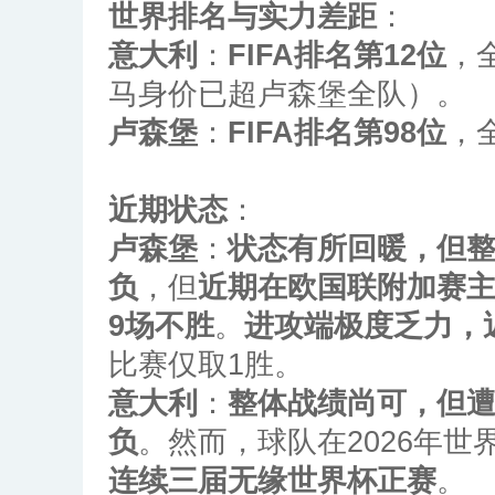
世界排名与实力差距
：
意大利
：
FIFA排名第12位
，
马身价已超卢森堡全队）。
卢森堡
：
FIFA排名第98位
，全
近期状态
：
卢森堡
：
状态有所回暖，但
负
，但
近期在欧国联附加赛主客
9场不胜
。
进攻端极度乏力，近
比赛仅取1胜。
意大利
：
整体战绩尚可，但
负
。然而，球队在2026年
连续三届无缘世界杯正赛
。