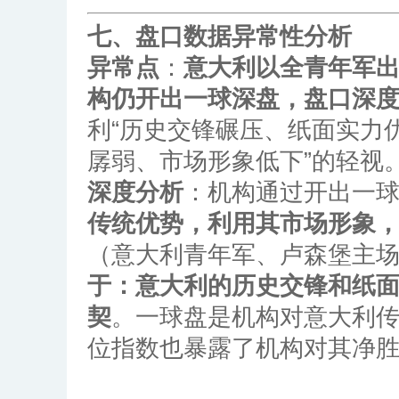
七、盘口数据异常性分析
异常点
：
意大利以全青年军
构仍开出一球深盘，盘口深
利“历史交锋碾压、纸面实力
孱弱、市场形象低下”的轻视
深度分析
：机构通过开出一
传统优势，利用其市场形象
（意大利青年军、卢森堡主
于：意大利的历史交锋和纸面实
契
。一球盘是机构对意大利传
位指数也暴露了机构对其净胜